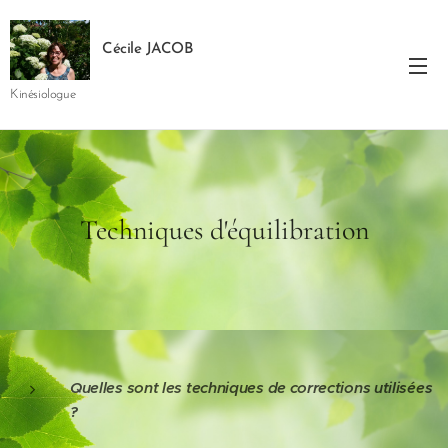
Cécile JACOB
Kinésiologue
Techniques d'équilibration
Quelles sont
le
s techniques de corrections utilisées
?