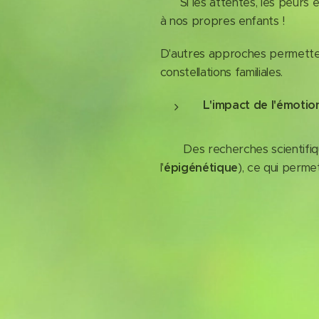
Si les attentes, les peurs et
à nos propres enfants !
D'autres approches permetten
constellations familiales.
L'impact de l'émotio
Des recherches scientifiques
l'
épigénétique
), ce qui perm