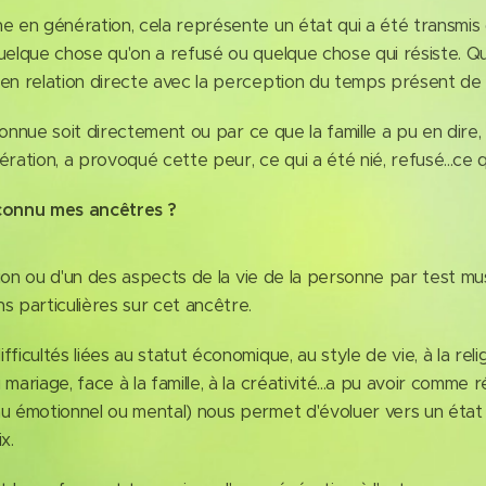
 génération, cela représente un état qui a été transmis d
uelque chose qu'on a refusé ou quelque chose qui résiste. Quoi
 en relation directe avec la perception du temps présent de
nnue soit directement ou par ce que la famille a pu en dire
ération, a provoqué cette peur, ce qui a été nié, refusé...ce 
s connu mes ancêtres ?
n ou d'un des aspects de la vie de la personne par test musc
s particulières sur cet ancêtre.
tés liées au statut économique, au style de vie, à la religio
 mariage, face à la famille, à la créativité...a pu avoir comm
au émotionnel ou mental) nous permet d'évoluer vers un état
x.